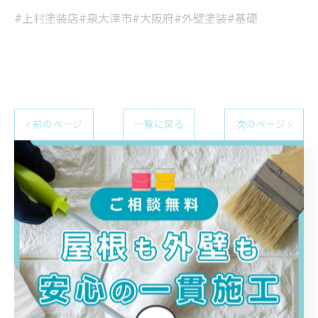
#上村塗装店#泉大津市#大阪府#外壁塗装#基礎
< 前のページ
一覧に戻る
次のページ >
関連タグ
#外壁塗装
カテゴリー
Categories