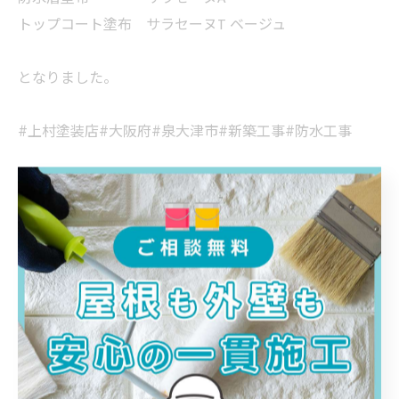
トップコート塗布 サラセーヌT ベージュ
となりました。
#上村塗装店#大阪府#泉大津市#新築工事#防水工事
< 前のページ
一覧に戻る
次のページ >
カテゴリー
Categories