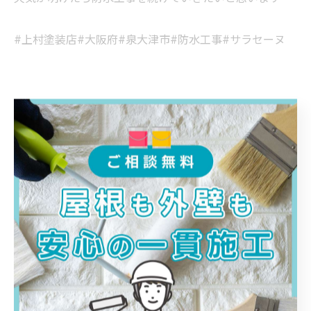
#上村塗装店#大阪府#泉大津市#防水工事#サラセーヌ
< 前のページ
一覧に戻る
次のページ >
カテゴリー
Categories
全てのカテゴリー
屋根
防水