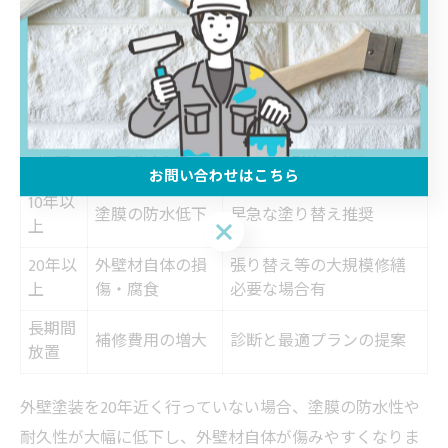
イミングを見極めることができます。塗装の状態変化を
見逃さず、柔軟な対応を心がけましょう。
外壁塗装20年未施工のリスクと注意点
未施工
主なリスク
結果・対応
期間
お問い合わせはこちら
10年以
塗膜の防水低下
早急な塗り替え推奨
上
お問い合わせはこちら
20年以
外壁材自体の損
張り替え等の大規模修繕
上
傷・腐食
必要な場合有
長期間
補修費用の増大
診断と最適プランの提案
放置
外壁塗装を20年近く行っていない場合、塗膜の防水性や
耐久性が大幅に低下し、外壁材自体が傷みやすくなりま