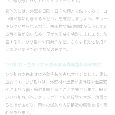
で、最も分かりやすいサインの一つです。
外壁塗装の季節ごとのメリット・デメリッ
ト
具体的には、外壁を日陰・日向の両方で触ってみて、白
い粉が指に付着するかどうかを確認しましょう。チョー
梅雨・冬に外壁塗装を避けるべき理由
キングが見られる場合、防水性や保護機能が低下してい
外壁塗装の乾燥不良を防ぐタイミングとは
る可能性が高いため、早めの塗装を検討しましょう。放
春秋の外壁塗装が選ばれる理由
置すると、ひび割れや雨漏りなど、さらなる劣化を招く
外壁塗装の塗り替え費用と時期の関係に迫る
リスクがあるため注意が必要です。
外壁塗装の費用と時期を比較した目安表
塗り替え時期による外壁塗装費用の違い
ひび割れ・色あせから読み取る外壁塗装の必要性
外壁塗装の費用を抑えるタイミングとは
ひび割れや色あせは外壁塗装の劣化サインとして非常に
外壁塗装20年未施工の費用リスク
重要です。ひび割れは、外壁材や塗膜が紫外線や温度変
外壁塗装費用と時期選びのポイント
化により収縮・膨張を繰り返すことで発生します。細か
いひび割れ（ヘアクラック）は初期段階ですが、放置す
ると幅が広がり、雨水の浸入や内部構造の腐食を招く恐
れがあります。