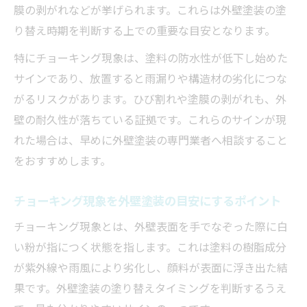
膜の剥がれなどが挙げられます。これらは外壁塗装の塗
る
り替え時期を判断する上での重要な目安となります。
季節ごとの外壁塗装の特徴と注意点
特にチョーキング現象は、塗料の防水性が低下し始めた
外壁塗装にふさわしくない月を避けるコツ
サインであり、放置すると雨漏りや構造材の劣化につな
外壁塗装の時期選びで後悔しないために
がるリスクがあります。ひび割れや塗膜の剥がれも、外
外壁塗装10年説を検証し適切な時期を探る
壁の耐久性が落ちている証拠です。これらのサインが現
外壁塗装10年説vs20年未施工の違いを比較
れた場合は、早めに外壁塗装の専門業者へ相談すること
外壁塗装10年は早い？実際の塗り替え事情
をおすすめします。
外壁塗装10年説の真実と嘘を解説
チョーキング現象を外壁塗装の目安にするポイント
外壁塗装の時期年数を見直すポイント
外壁塗装10年説に惑わされない判断術
チョーキング現象とは、外壁表面を手でなぞった際に白
い粉が指につく状態を指します。これは塗料の樹脂成分
塗装が向かない季節と最適なタイミングを解説
が紫外線や雨風により劣化し、顔料が表面に浮き出た結
外壁塗装に適さない季節・最適な時期一覧
果です。外壁塗装の塗り替えタイミングを判断するうえ
表