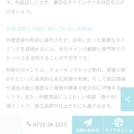
す。先延ばしにせず、適切なタイミングでの対応を心が
けましょう。
外壁塗装10年説に惑わされない判断術
外壁塗装10年説に惑わされず、自宅に合った最適なタイ
ミングを見極めるには、劣化サインの観察と専門家のア
ドバイスを活用することが不可欠です。
判断のポイントは、チョーキングやひび割れ、塗膜の剥
がれといった具体的な劣化現象の有無、そして周辺環境
や過去の施工履歴など複数の要素を総合的に評価するこ
とです。また、外壁塗装にふさわしい季節（春や秋）を
選ぶことで、施工品質や仕上がりにも差が出ます。
「10年だから必ず塗り替え」ではなく、「劣化のサイン
0725-24-2255
が出たから塗り替え」を意識し、住まいの健康管理を実
お問い合わせ
サブドメイン