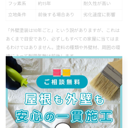
フッ素系
約15年
耐久性が高い
立地条件
前後する場合あり
劣化速度に影響
「外壁塗装は10年ごと」という説がありますが、これは
あくまで目安であり、必ずしもすべての家屋に当てはま
るわけではありません。塗料の種類や外壁材、周囲の環
境によって耐用年数は前後します。
例えば、シリコン系塗料は10年程度、フッ素系塗料は15
年程度の耐用年数とされますが、強い日差しや雨風にさ
らされる立地では、想定よりも早く劣化が進むこともあ
ります。実際には、年数よりも外壁の劣化サインを重視
して判断することが重要です。
外壁塗装の「10年説」だけに頼らず、定期的な点検や専
門業者のアドバイスを受けることで、最適な塗り替えタ