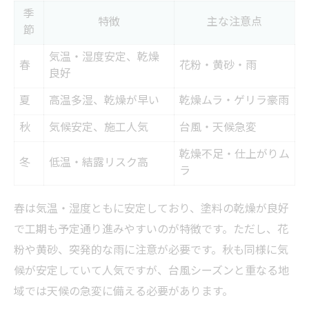
季
特徴
主な注意点
節
気温・湿度安定、乾燥
春
花粉・黄砂・雨
良好
夏
高温多湿、乾燥が早い
乾燥ムラ・ゲリラ豪雨
秋
気候安定、施工人気
台風・天候急変
乾燥不足・仕上がりム
冬
低温・結露リスク高
ラ
春は気温・湿度ともに安定しており、塗料の乾燥が良好
で工期も予定通り進みやすいのが特徴です。ただし、花
粉や黄砂、突発的な雨に注意が必要です。秋も同様に気
候が安定していて人気ですが、台風シーズンと重なる地
域では天候の急変に備える必要があります。