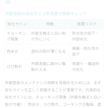
法
外壁塗装の劣化ポイントを自分で確認する
手順
外壁塗装の劣化サイン早見表で簡単チェック
塗り替え時期を判断する外壁塗装のポイント
劣化サイン
特徴
放置リスク
塗り替え時期を比較！外壁塗装の判断基準
チョーキン
外壁を触ると白い粉
防水性の低下・
一覧
グ現象
が手につく
内部劣化
外壁塗装の時期年数を見極める方法
美観・耐久性の
塗り替えタイミングを逃さない外壁塗装の
色あせ
塗料の色が薄くなる
低下
考え方
外壁表面に細かい亀
雨漏り・構造材
外壁塗装10年説は本当？判断のポイント
ひび割れ
裂が入る
の劣化
外壁塗装20年未施工のリスクと注意点
時期選びで失敗しない外壁塗装の知識
外壁塗装のメンテナンス時期を見極めるためには、まず
劣化サインを正しく把握することが重要です。代表的な
外壁塗装に最適な季節と理由を比較表で解
劣化サインには、チョーキング現象（外壁を触ると白い
説
粉が付着）、色あせ、ひび割れ、コーキングの亀裂、塗
外壁塗装時期のメリット・デメリットを知