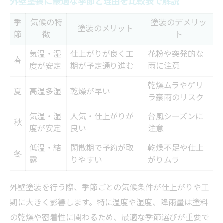
外壁塗装に最適な季節と理由を比較表で解説
季
気候の特
塗装のデメリッ
塗装のメリット
節
徴
ト
気温・湿
仕上がりが良く工
花粉や突発的な
春
度が安定
期が予定通り進む
雨に注意
乾燥ムラやゲリ
夏
高温多湿
乾燥が早い
ラ豪雨のリスク
気温・湿
人気・仕上がりが
台風シーズンに
秋
度が安定
良い
注意
低温・結
閑散期で予約が取
乾燥不足や仕上
冬
露
りやすい
がりムラ
外壁塗装を行う際、季節ごとの気候条件が仕上がりや工
期に大きく影響します。特に温度や湿度、降雨量は塗料
の乾燥や密着性に関わるため、最適な季節選びが重要で