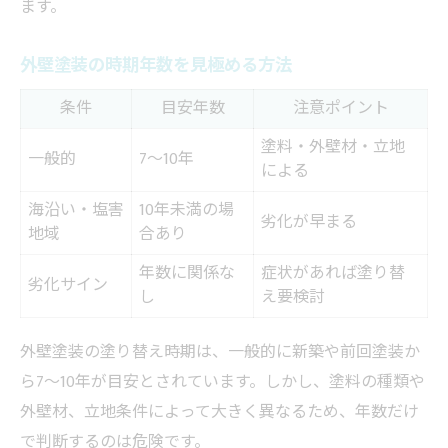
ます。
外壁塗装の時期年数を見極める方法
条件
目安年数
注意ポイント
塗料・外壁材・立地
一般的
7～10年
による
海沿い・塩害
10年未満の場
劣化が早まる
地域
合あり
年数に関係な
症状があれば塗り替
劣化サイン
し
え要検討
外壁塗装の塗り替え時期は、一般的に新築や前回塗装か
ら7～10年が目安とされています。しかし、塗料の種類や
外壁材、立地条件によって大きく異なるため、年数だけ
で判断するのは危険です。