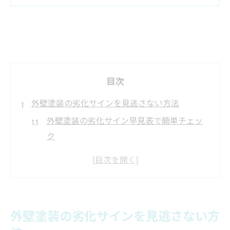
目次
外壁塗装の劣化サインを見逃さない方法
外壁塗装の劣化サイン早見表で簡単チェッ
ク
チョーキング現象を外壁塗装の目安にする
ポイント
ひび割れ・色あせから読み取る外壁塗装の
必要性
外壁塗装の劣化サインを見逃さない方
外壁塗装の塗り替えサインを見抜くコツ